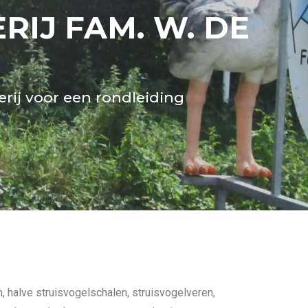
IJ FAM. W. DE
rij voor een rondleiding
n, halve struisvogelschalen, struisvogelveren,