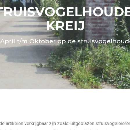
TRUISVOGELHOUDER
KREIJ
 April t/m Oktober op de struisvogelhoude
de artikelen verkrijgbaar zijn zoals: uitgeblazen struisvogeleiere