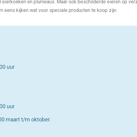
el eierkoeken en plumeaus. Maar ook beschilderde eieren op ve
om eens kijken wat voor speciale producten te koop zijn.
00 uur
00 uur
:00 maart t/m oktober.