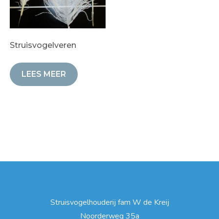
Struisvogelveren
LEES MEER
Struisvogelhouderij fam W de Kreij
Noorderweg 35a